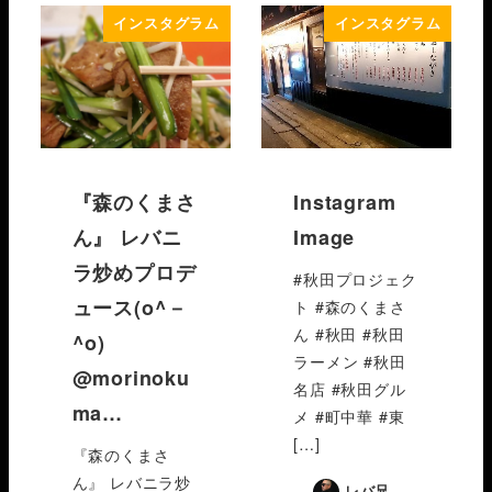
インスタグラム
インスタグラム
『森のくまさ
Instagram
ん』 レバニ
Image
ラ炒めプロデ
#秋田プロジェク
ュース(o^－
ト #森のくまさ
ん #秋田 #秋田
^o)
ラーメン #秋田
@morinoku
名店 #秋田グル
ma…
メ #町中華 #東
[…]
『森のくまさ
ん』 レバニラ炒
レバ兄