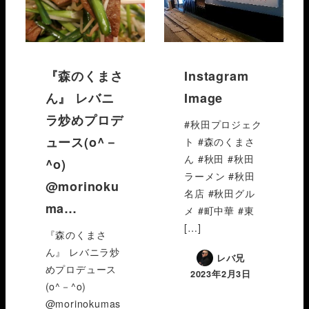
『森のくまさ
Instagram
ん』 レバニ
Image
ラ炒めプロデ
#秋田プロジェク
ュース(o^－
ト #森のくまさ
ん #秋田 #秋田
^o)
ラーメン #秋田
@morinoku
名店 #秋田グル
ma…
メ #町中華 #東
[…]
『森のくまさ
ん』 レバニラ炒
レバ兄
めプロデュース
2023年2月3日
(o^－^o)
@morinokumas