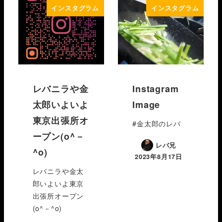
インスタグラム
インスタグラム
レバニラや金
Instagram
太郎いよいよ
Image
東京出張所オ
#金太郎のレバ
ープン(o^－
レバ兄
^o)
2023年8月17日
レバニラや金太
郎いよいよ東京
出張所オープン
(o^－^o)