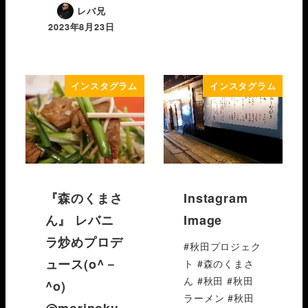
レバ兄
2023年8月23日
インスタグラム
インスタグラム
『森のくまさ
Instagram
ん』 レバニ
Image
ラ炒めプロデ
#秋田プロジェク
ュース(o^－
ト #森のくまさ
ん #秋田 #秋田
^o)
ラーメン #秋田
@morinoku