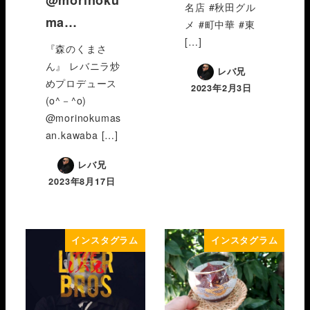
名店 #秋田グル
ma…
メ #町中華 #東
[…]
『森のくまさ
ん』 レバニラ炒
レバ兄
めプロデュース
2023年2月3日
(o^－^o)
@morinokumas
an.kawaba […]
レバ兄
2023年8月17日
インスタグラム
インスタグラム