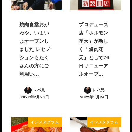
焼肉食堂おが
プロデュース
わや、いよい
店「ホルモン
よオープンし
花天」が新し
ました レセプ
く「焼肉花
ションもたく
天」として26
さんの方にご
日リニューア
利用い…
ルオープ…
レバ兄
レバ兄
2022年2月23日
2022年3月24日
インスタグラム
インスタグラム