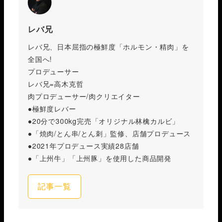
レバ兄
レバ兄、日本屈指の極鮮度「ホルモン・精肉」を
全国へ!
プロデューサー
レバ兄=高木克哲
肉プロデューサー/肉クリエイター
●極鮮度レバー
●20分で300kg完売「オリジナル林檎カルビ」
●「焼肉/とん串/とん刺」監修、店舗プロデュース
●2021年プロデュース実績28店舗
●「上州牛」「上州豚」を使用した商品開発
記事一覧