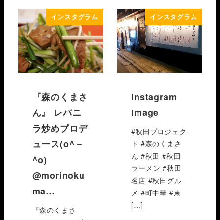
インスタグラム
インスタグラム
『森のくまさ
Instagram
ん』 レバニ
Image
ラ炒めプロデ
#秋田プロジェク
ュース(o^－
ト #森のくまさ
ん #秋田 #秋田
^o)
ラーメン #秋田
@morinoku
名店 #秋田グル
ma…
メ #町中華 #東
[…]
『森のくまさ