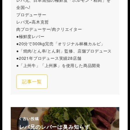
全国へ!
プロデューサー
レバ兄=高木克哲
肉プロデューサー/肉クリエイター
●極鮮度レバー
●20分で300kg完売「オリジナル林檎カルビ」
●「焼肉/とん串/とん刺」監修、店舗プロデュース
●2021年プロデュース実績28店舗
●「上州牛」「上州豚」を使用した商品開発
記事一覧
古い投稿
レバ兄のレバーは臭み知らず️