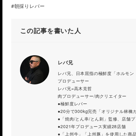
#朝採りレバー
この記事を書いた人
レバ兄
レバ兄、日本屈指の極鮮度「ホルモン
プロデューサー
レバ兄=高木克哲
肉プロデューサー/肉クリエイター
●極鮮度レバー
●20分で300kg完売「オリジナル林檎
●「焼肉/とん串/とん刺」監修、店舗
●2021年プロデュース実績28店舗
●「上州牛」「上州豚」を使用した商