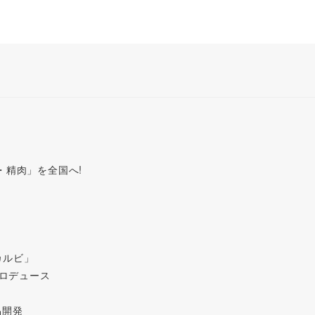
・精肉」を全国へ!
カルビ」
プロデュース
品開発