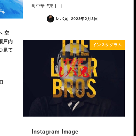
町中華 #東 […]
レバ兄
2023年2月3日
️ 空
瀬戸内
インスタグラム
つ見て
1日
Instagram Image