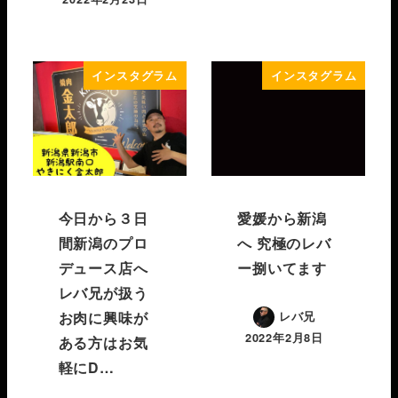
インスタグラム
インスタグラム
今日から３日
愛媛から新潟
間新潟のプロ
へ️ 究極のレバ
デュース店へ
ー捌いてます
レバ兄が扱う
お肉に興味が
レバ兄
2022年2月8日
ある方はお気
軽にD…