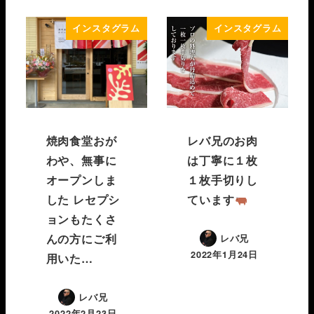
インスタグラム
インスタグラム
焼肉食堂おが
レバ兄のお肉
わや、無事に
は丁寧に１枚
オープンしま
１枚手切りし
した レセプシ
ています
ョンもたくさ
んの方にご利
レバ兄
2022年1月24日
用いた…
レバ兄
2022年2月23日