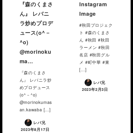
『森のくまさ
Instagram
ん』 レバニ
Image
ラ炒めプロデ
#秋田プロジェク
ュース(o^－
ト #森のくまさ
ん #秋田 #秋田
^o)
ラーメン #秋田
@morinoku
名店 #秋田グル
ma…
メ #町中華 #東
[…]
『森のくまさ
ん』 レバニラ炒
レバ兄
めプロデュース
2023年2月3日
(o^－^o)
@morinokumas
an.kawaba […]
レバ兄
2023年8月17日