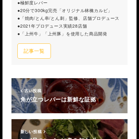
●極鮮度レバー
●20分で300kg完売「オリジナル林檎カルビ」
●「焼肉/とん串/とん刺」監修、店舗プロデュース
●2021年プロデュース実績28店舗
●「上州牛」「上州豚」を使用した商品開発
記事一覧
古い投稿
角が立つレバーは新鮮な証拠
新しい投稿