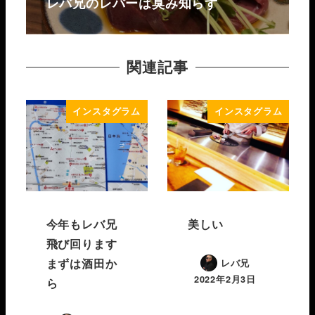
レバ兄のレバーは臭み知らず️
関連記事
インスタグラム
インスタグラム
今年もレバ兄
美しい
飛び回ります️
まずは酒田か
レバ兄
2022年2月3日
ら