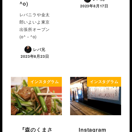
^o)
2023年8月17日
レバニラや金太
郎いよいよ東京
出張所オープン
(o^－^o)
レバ兄
2023年8月23日
インスタグラム
インスタグラム
『森のくまさ
Instagram