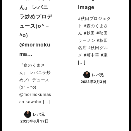
ん』 レバニ
Image
ラ炒めプロデ
#秋田プロジェク
ュース(o^－
ト #森のくまさ
ん #秋田 #秋田
^o)
ラーメン #秋田
@morinoku
名店 #秋田グル
ma…
メ #町中華 #東
[…]
『森のくまさ
ん』 レバニラ炒
レバ兄
めプロデュース
2023年2月3日
(o^－^o)
@morinokumas
an.kawaba […]
レバ兄
2023年8月17日