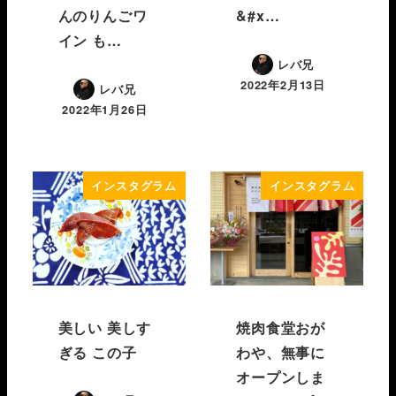
んのりんごワ
&#x…
イン も…
レバ兄
2022年2月13日
レバ兄
2022年1月26日
インスタグラム
インスタグラム
美しい 美しす
焼肉食堂おが
ぎる この子
わや、無事に
オープンしま