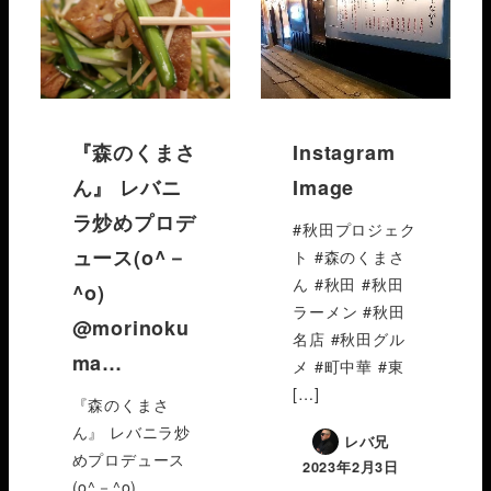
『森のくまさ
Instagram
ん』 レバニ
Image
ラ炒めプロデ
#秋田プロジェク
ュース(o^－
ト #森のくまさ
ん #秋田 #秋田
^o)
ラーメン #秋田
@morinoku
名店 #秋田グル
ma…
メ #町中華 #東
[…]
『森のくまさ
ん』 レバニラ炒
レバ兄
めプロデュース
2023年2月3日
(o^－^o)