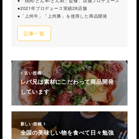
●「焼肉/とん串/とん刺」監修、店舗プロデュース
●2021年プロデュース実績28店舗
●「上州牛」「上州豚」を使用した商品開発
記事一覧
古い投稿
レバ兄は素材にこだわって商品開発
しています
新しい投稿
全国の美味しい物を食べて日々勉強