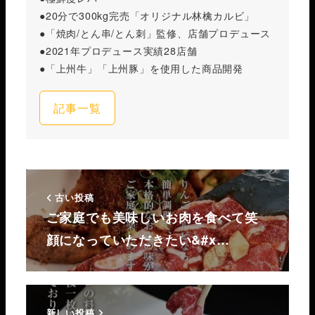
●20分で300kg完売「オリジナル林檎カルビ」
●「焼肉/とん串/とん刺」監修、店舗プロデュース
●2021年プロデュース実績28店舗
●「上州牛」「上州豚」を使用した商品開発
記事一覧
古い投稿
ご家庭でも美味しいお肉を食べて笑
顔になっていただきたい&#x…
新しい投稿