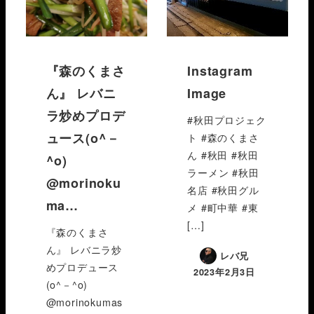
『森のくまさ
Instagram
ん』 レバニ
Image
ラ炒めプロデ
#秋田プロジェク
ュース(o^－
ト #森のくまさ
ん #秋田 #秋田
^o)
ラーメン #秋田
@morinoku
名店 #秋田グル
ma…
メ #町中華 #東
[…]
『森のくまさ
ん』 レバニラ炒
レバ兄
めプロデュース
2023年2月3日
(o^－^o)
@morinokumas