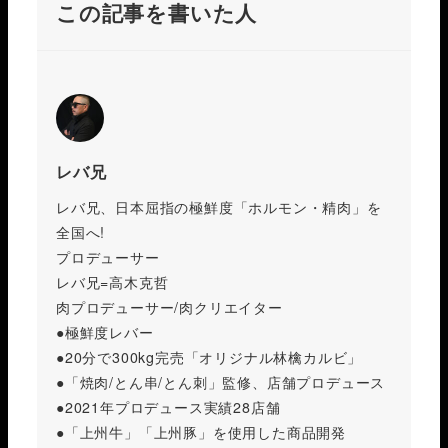
この記事を書いた人
レバ兄
レバ兄、日本屈指の極鮮度「ホルモン・精肉」を
全国へ!
プロデューサー
レバ兄=高木克哲
肉プロデューサー/肉クリエイター
●極鮮度レバー
●20分で300kg完売「オリジナル林檎カルビ」
●「焼肉/とん串/とん刺」監修、店舗プロデュース
●2021年プロデュース実績28店舗
●「上州牛」「上州豚」を使用した商品開発