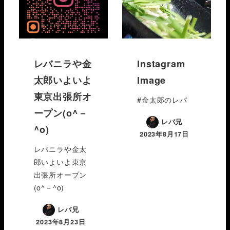
レバニラや金
Instagram
太郎いよいよ
Image
東京出張所オ
#金太郎のレバ
ープン(o^－
レバ兄
^o)
2023年8月17日
レバニラや金太
郎いよいよ東京
出張所オープン
(o^－^o)
レバ兄
2023年8月23日