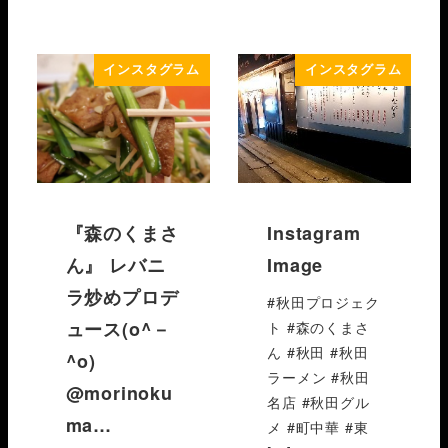
インスタグラム
インスタグラム
『森のくまさ
Instagram
ん』 レバニ
Image
ラ炒めプロデ
#秋田プロジェク
ュース(o^－
ト #森のくまさ
ん #秋田 #秋田
^o)
ラーメン #秋田
@morinoku
名店 #秋田グル
ma…
メ #町中華 #東