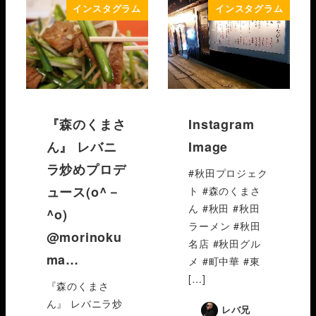
インスタグラム
インスタグラム
『森のくまさ
Instagram
ん』 レバニ
Image
ラ炒めプロデ
#秋田プロジェク
ュース(o^－
ト #森のくまさ
ん #秋田 #秋田
^o)
ラーメン #秋田
@morinoku
名店 #秋田グル
ma…
メ #町中華 #東
[…]
『森のくまさ
ん』 レバニラ炒
レバ兄