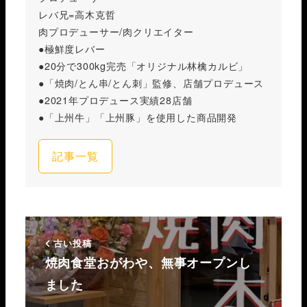
レバ兄=高木克哲
肉プロデューサー/肉クリエイター
●極鮮度レバー
●20分で300kg完売「オリジナル林檎カルビ」
●「焼肉/とん串/とん刺」監修、店舗プロデュース
●2021年プロデュース実績28店舗
●「上州牛」「上州豚」を使用した商品開発
記事一覧
古い投稿
焼肉食堂おがわや、無事オープンし
ました