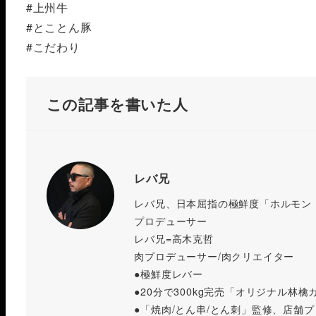
#上州牛
#とことん豚
#こだわり
この記事を書いた人
レバ兄
レバ兄、日本屈指の極鮮度「ホルモン
プロデューサー
レバ兄=高木克哲
肉プロデューサー/肉クリエイター
●極鮮度レバー
●20分で300kg完売「オリジナル林檎
●「焼肉/とん串/とん刺」監修、店舗