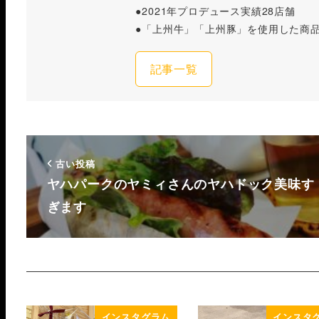
●2021年プロデュース実績28店舗
●「上州牛」「上州豚」を使用した商
記事一覧
古い投稿
ヤハパークのヤミィさんのヤハドック美味す
ぎます
インスタグラム
インスタ