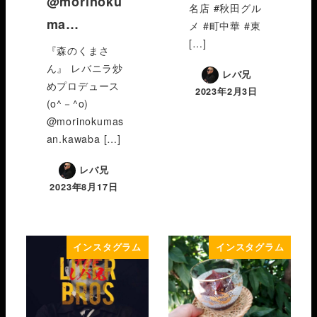
@morinoku
名店 #秋田グル
ma…
メ #町中華 #東
[…]
『森のくまさ
ん』 レバニラ炒
レバ兄
めプロデュース
2023年2月3日
(o^－^o)
@morinokumas
an.kawaba […]
レバ兄
2023年8月17日
インスタグラム
インスタグラム