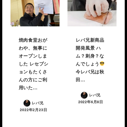
焼肉食堂おが
レバ兄新商品
わや、無事に
開発風景 ハ
オープンしま
ム？刺身？な
した レセプシ
んでしょう
ョンもたくさ
今レバ兄は秋
んの方にご利
田…
用いた…
レバ兄
2022年6月8日
レバ兄
2022年2月23日