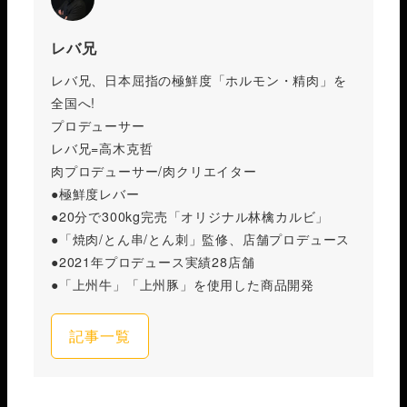
レバ兄
レバ兄、日本屈指の極鮮度「ホルモン・精肉」を
全国へ!
プロデューサー
レバ兄=高木克哲
肉プロデューサー/肉クリエイター
●極鮮度レバー
●20分で300kg完売「オリジナル林檎カルビ」
●「焼肉/とん串/とん刺」監修、店舗プロデュース
●2021年プロデュース実績28店舗
●「上州牛」「上州豚」を使用した商品開発
記事一覧