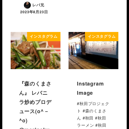
レバ兄
2023年8月23日
インスタグラム
インスタグラム
『森のくまさ
Instagram
ん』 レバニ
Image
ラ炒めプロデ
#秋田プロジェク
ュース(o^－
ト #森のくまさ
ん #秋田 #秋田
^o)
ラーメン #秋田