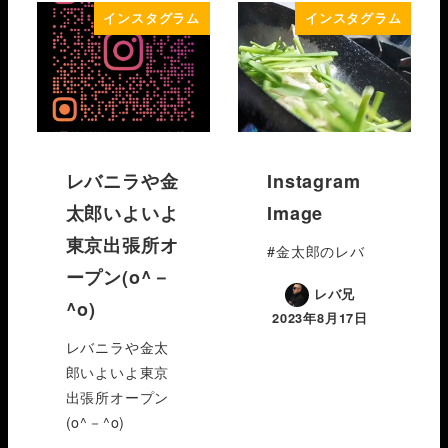
インスタグラム
インスタグラム
レバニラや金
Instagram
太郎いよいよ
Image
東京出張所オ
#金太郎のレバ
ープン(o^－
レバ兄
^o)
2023年8月17日
レバニラや金太
郎いよいよ東京
出張所オープン
(o^－^o)