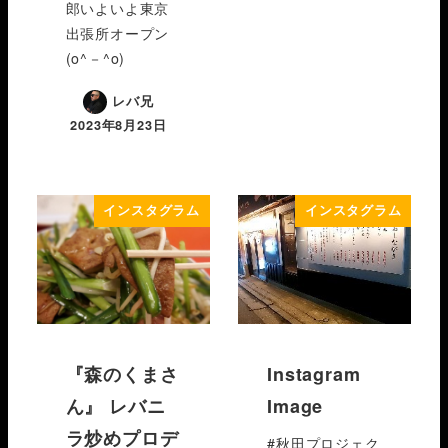
郎いよいよ東京
出張所オープン
(o^－^o)
レバ兄
2023年8月23日
インスタグラム
インスタグラム
『森のくまさ
Instagram
ん』 レバニ
Image
ラ炒めプロデ
#秋田プロジェク