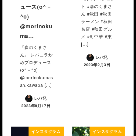
ュース(o^－
ト #森のくまさ
ん #秋田 #秋田
^o)
ラーメン #秋田
@morinoku
名店 #秋田グル
ma…
メ #町中華 #東
[…]
『森のくまさ
ん』 レバニラ炒
レバ兄
めプロデュース
2023年2月3日
(o^－^o)
@morinokumas
an.kawaba […]
レバ兄
2023年8月17日
インスタグラム
インスタグラム