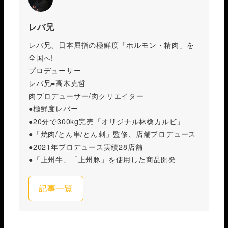
レバ兄
レバ兄、日本屈指の極鮮度「ホルモン・精肉」を
全国へ!
プロデューサー
レバ兄=高木克哲
肉プロデューサー/肉クリエイター
●極鮮度レバー
●20分で300kg完売「オリジナル林檎カルビ」
●「焼肉/とん串/とん刺」監修、店舗プロデュース
●2021年プロデュース実績28店舗
●「上州牛」「上州豚」を使用した商品開発
記事一覧