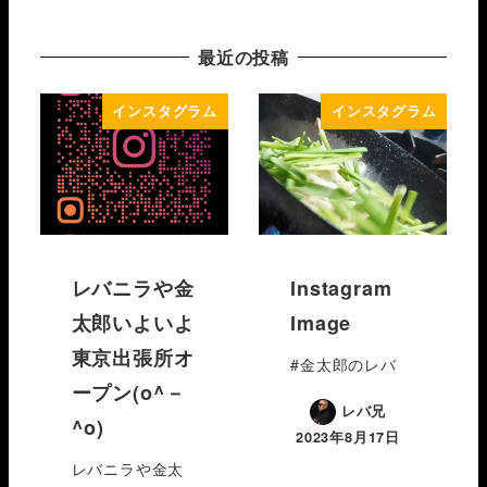
最近の投稿
インスタグラム
インスタグラム
レバニラや金
Instagram
太郎いよいよ
Image
東京出張所オ
#金太郎のレバ
ープン(o^－
レバ兄
^o)
2023年8月17日
レバニラや金太