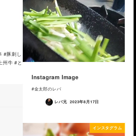
串 #豚刺し
上州牛 #と
Instagram Image
#金太郎のレバ
レバ兄
2023年8月17日
インスタグラム