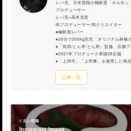
レバ兄、日本屈指の極鮮度「ホルモン
プロデューサー
レバ兄=高木克哲
肉プロデューサー/肉クリエイター
●極鮮度レバー
●20分で300kg完売「オリジナル林檎
●「焼肉/とん串/とん刺」監修、店舗
●2021年プロデュース実績28店舗
●「上州牛」「上州豚」を使用した商
記事一覧
古い投稿
Instagram Image