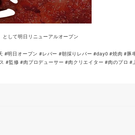
として明日リニューアルオープン️
 #明日オープン #レバー #朝採りレバー #day0 #焼肉 #豚
 #監修 #肉プロデューサー #肉クリエイター #肉のプロ #