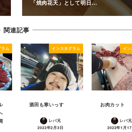
「焼肉花天」として明日…
関連記事
グラム
インスタグラム
イン
ル
酒田も寒いっす️
お肉カット
️
調
レバ兄
レバ兄
2022年2月3日
2022年1月1