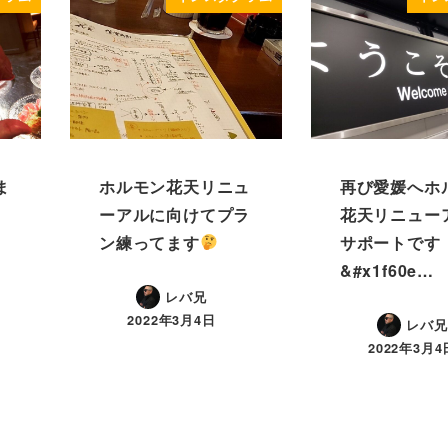
ま
ホルモン花天リニュ
再び愛媛へ️ホ
ーアルに向けてプラ
花天リニュー
ン練ってます
サポートです
&#x1f60e…
レバ兄
2022年3月4日
レバ兄
2022年3月4