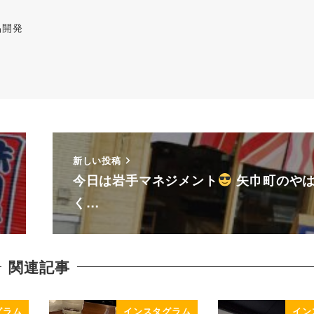
品開発
新しい投稿
今日は岩手マネジメント
矢巾町のや
く…
関連記事
グラム
インスタグラム
イン