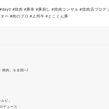
#day0 #焼肉 #豚串 #豚刺し #焼肉コンサル #焼肉店プロデ
ター #肉のプロ #上州牛 #とことん豚
・精肉」を全国へ!
カルビ」
プロデュース