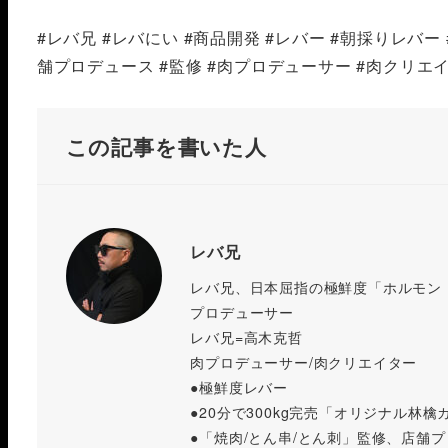
#レバ兄 #レバにい #商品開発 #レバー #朝採りレバー 
舗プロデュース #監修 #肉プロデューサー #肉クリエイ
この記事を書いた人
レバ兄
レバ兄、日本屈指の極鮮度「ホルモン
プロデューサー
レバ兄=高木克哲
肉プロデューサー/肉クリエイター
●極鮮度レバー
●20分で300kg完売「オリジナル林檎
●「焼肉/とん串/とん刺」監修、店舗