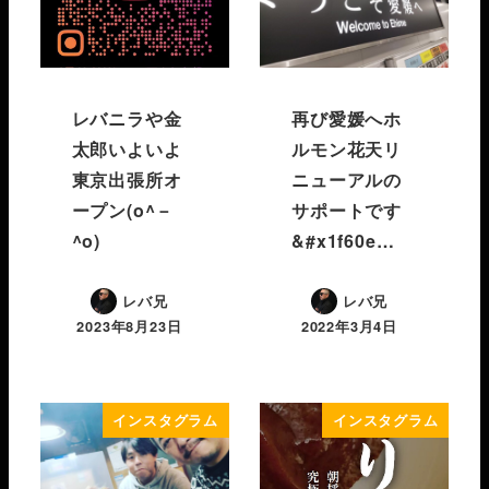
レバニラや金
再び愛媛へ️ホ
太郎いよいよ
ルモン花天リ
東京出張所オ
ニューアルの
ープン(o^－
サポートです
^o)
&#x1f60e…
レバ兄
レバ兄
2023年8月23日
2022年3月4日
インスタグラム
インスタグラム