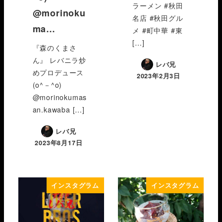
ラーメン #秋田
@morinoku
名店 #秋田グル
ma…
メ #町中華 #東
[…]
『森のくまさ
ん』 レバニラ炒
レバ兄
めプロデュース
2023年2月3日
(o^－^o)
@morinokumas
an.kawaba […]
レバ兄
2023年8月17日
インスタグラム
インスタグラム