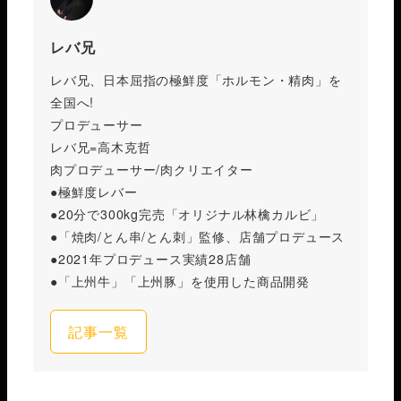
レバ兄
レバ兄、日本屈指の極鮮度「ホルモン・精肉」を
全国へ!
プロデューサー
レバ兄=高木克哲
肉プロデューサー/肉クリエイター
●極鮮度レバー
●20分で300kg完売「オリジナル林檎カルビ」
●「焼肉/とん串/とん刺」監修、店舗プロデュース
●2021年プロデュース実績28店舗
●「上州牛」「上州豚」を使用した商品開発
記事一覧