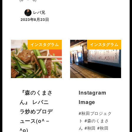
レバ兄
2023年8月23日
インスタグラム
インスタグラム
『森のくまさ
Instagram
ん』 レバニ
Image
ラ炒めプロデ
#秋田プロジェク
ュース(o^－
ト #森のくまさ
ん #秋田 #秋田
^o)