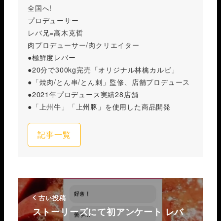
全国へ!
プロデューサー
レバ兄=高木克哲
肉プロデューサー/肉クリエイター
●極鮮度レバー
●20分で300kg完売「オリジナル林檎カルビ」
●「焼肉/とん串/とん刺」監修、店舗プロデュース
●2021年プロデュース実績28店舗
●「上州牛」「上州豚」を使用した商品開発
記事一覧
古い投稿
ストーリーズにて初アンケート️ レバ