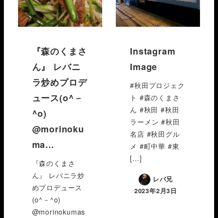
『森のくまさ
Instagram
ん』 レバニ
Image
ラ炒めプロデ
#秋田プロジェク
ュース(o^－
ト #森のくまさ
ん #秋田 #秋田
^o)
ラーメン #秋田
@morinoku
名店 #秋田グル
ma…
メ #町中華 #東
[…]
『森のくまさ
ん』 レバニラ炒
レバ兄
めプロデュース
2023年2月3日
(o^－^o)
@morinokumas