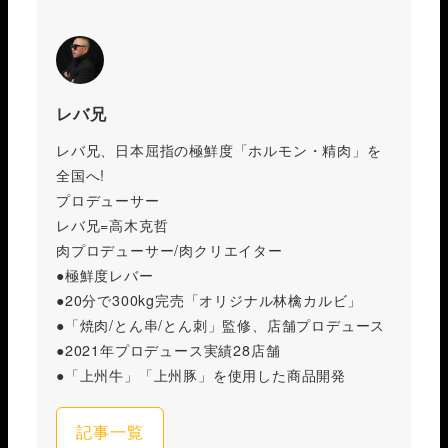
レバ兄
レバ兄、日本屈指の極鮮度「ホルモン・精肉」を
全国へ!
プロデューサー
レバ兄=高木克哲
肉プロデューサー/肉クリエイター
●極鮮度レバー
●20分で300kg完売「オリジナル林檎カルビ」
●「焼肉/とん串/とん刺」監修、店舗プロデュース
●2021年プロデュース実績28店舗
●「上州牛」「上州豚」を使用した商品開発
記事一覧