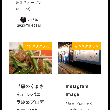
出張所オープン
(o^－^o)
レバ兄
2023年8月23日
インスタグラム
インスタグラム
『森のくまさ
Instagram
ん』 レバニ
Image
ラ炒めプロデ
#秋田プロジェク
ュース(o^－
ト #森のくまさ