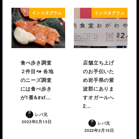
インスタグラム
インスタグラム
食べ歩き調査
店舗立ち上げ
２件目
各地
のお手伝いた
のニーズ調査
め岩手県の紫
には食べ歩き
波郡にありま
が1番&#xf…
すオガールへ️
2…
レバ兄
2022年2月13日
レバ兄
2022年2月15日