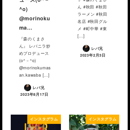
ん #秋田 #秋田
^o)
ラーメン #秋田
@morinoku
名店 #秋田グル
ma…
メ #町中華 #東
[…]
『森のくまさ
ん』 レバニラ炒
レバ兄
めプロデュース
2023年2月3日
(o^－^o)
@morinokumas
an.kawaba […]
レバ兄
2023年8月17日
インスタグラム
インスタグラム