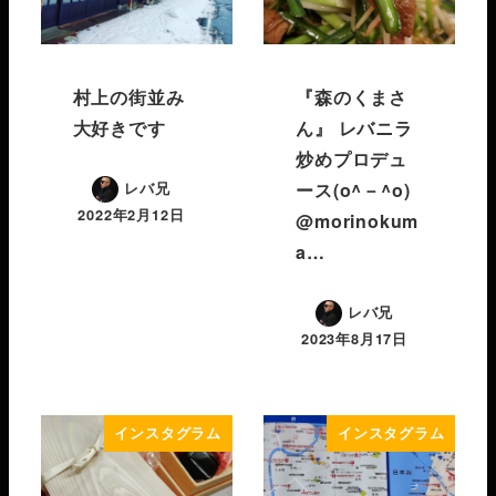
村上の街並み
『森のくまさ
大好きです
ん』 レバニラ
炒めプロデュ
ース(o^－^o)
レバ兄
2022年2月12日
@morinokum
a…
レバ兄
2023年8月17日
インスタグラム
インスタグラム