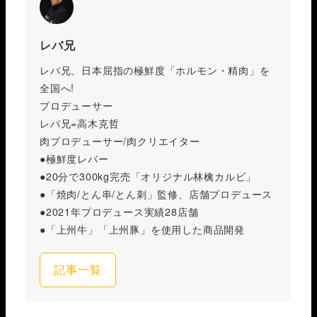
レバ兄
レバ兄、日本屈指の極鮮度「ホルモン・精肉」を
全国へ!
プロデューサー
レバ兄=高木克哲
肉プロデューサー/肉クリエイター
●極鮮度レバー
●20分で300kg完売「オリジナル林檎カルビ」
●「焼肉/とん串/とん刺」監修、店舗プロデュース
●2021年プロデュース実績28店舗
●「上州牛」「上州豚」を使用した商品開発
記事一覧