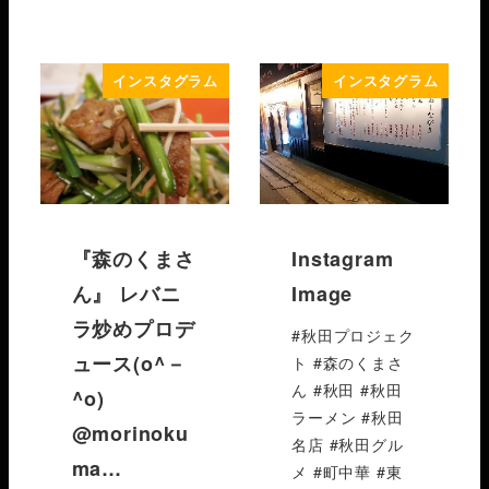
インスタグラム
インスタグラム
『森のくまさ
Instagram
ん』 レバニ
Image
ラ炒めプロデ
#秋田プロジェク
ュース(o^－
ト #森のくまさ
ん #秋田 #秋田
^o)
ラーメン #秋田
@morinoku
名店 #秋田グル
ma…
メ #町中華 #東